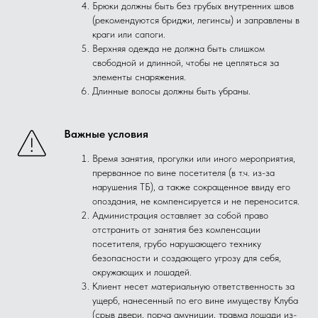
Брюки должны быть без грубых внутренних швов
(рекомендуются бриджи, легинсы) и заправлены в
краги или сапоги.
Верхняя одежда не должна быть слишком
свободной и длинной, чтобы не цепляться за
элементы снаряжения.
Длинные волосы должны быть убраны.
Важные условия
Время занятия, прогулки или иного мероприятия,
прерванное по вине посетителя (в т.ч. из-за
нарушения ТБ), а также сокращенное ввиду его
опоздания, не компенсируется и не переносится.
Администрация оставляет за собой право
отстранить от занятия без компенсации
посетителя, грубо нарушающего технику
безопасности и создающего угрозу для себя,
окружающих и лошадей.
Клиент несет материальную ответственность за
ущерб, нанесенный по его вине имуществу Клуба
(срыв двери, порча амуниции, травма лошади из-