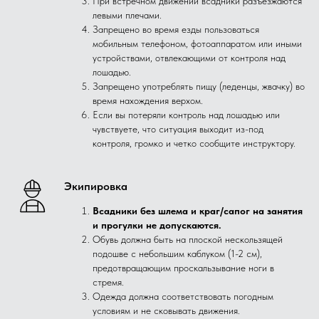
При встречном движении всадники разъезжаются
левыми плечами.
Запрещено во время езды пользоваться
мобильным телефоном, фотоаппаратом или иными
устройствами, отвлекающими от контроля над
лошадью.
Запрещено употреблять пищу (леденцы, жвачку) во
время нахождения верхом.
Если вы потеряли контроль над лошадью или
чувствуете, что ситуация выходит из-под
контроля, громко и четко сообщите инструктору.
Экипировка
Всадники без шлема и краг/сапог на занятия
и прогулки не допускаются.
Обувь должна быть на плоской нескользящей
подошве с небольшим каблуком (1-2 см),
предотвращающим проскальзывание ноги в
стремя.
Одежда должна соответствовать погодным
условиям и не сковывать движения.