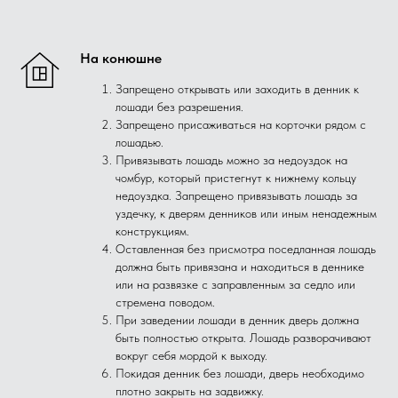
На конюшне
Запрещено открывать или заходить в денник к
лошади без разрешения.
Запрещено присаживаться на корточки рядом с
лошадью.
Привязывать лошадь можно за недоуздок на
чомбур, который пристегнут к нижнему кольцу
недоуздка. Запрещено привязывать лошадь за
уздечку, к дверям денников или иным ненадежным
конструкциям.
Оставленная без присмотра поседланная лошадь
должна быть привязана и находиться в деннике
или на развязке с заправленным за седло или
стремена поводом.
При заведении лошади в денник дверь должна
быть полностью открыта. Лошадь разворачивают
вокруг себя мордой к выходу.
Покидая денник без лошади, дверь необходимо
плотно закрыть на задвижку.