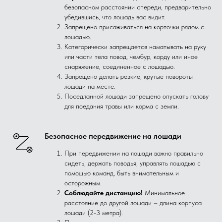
безопасном расстоянии спереди, предварительно
убедившись, что лошадь вас видит.
Запрещено присаживаться на корточки рядом с
лошадью.
Категорически запрещается наматывать на руку
или части тела повод, чембур, корду или иное
снаряжение, соединенное с лошадью.
Запрещено делать резкие, крутые повороты
лошади на месте.
Поседланной лошади запрещено опускать голову
для поедания травы или корма с земли.
Безопасное передвижение на лошади
При передвижении на лошади важно правильно
сидеть, держать поводья, управлять лошадью с
помощью команд, быть внимательным и
осторожным.
Соблюдайте дистанцию!
Минимальное
расстояние до другой лошади – длина корпуса
лошади (2-3 метра).