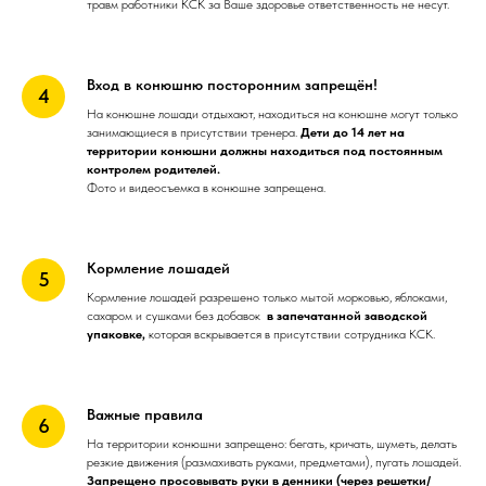
травм работники КСК за Ваше здоровье ответственность не несут.
Вход в конюшню посторонним запрещён!
На конюшне лошади отдыхают, находиться на конюшне могут только
занимающиеся в присутствии тренера.
Дети до 14 лет на
территории конюшни должны находиться под постоянным
контролем родителей.
Фото и видеосъемка в конюшне запрещена.
Кормление лошадей
Кормление лошадей разрешено только мытой морковью, яблоками,
сахаром и сушками без добавок
в запечатанной заводской
упаковке,
которая вскрывается в присутствии сотрудника КСК.
Важные правила
На территории конюшни запрещено: бегать, кричать, шуметь, делать
резкие движения (размахивать руками, предметами), пугать лошадей.
Запрещено просовывать руки в денники (через решетки/