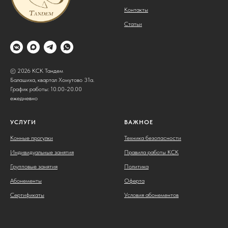
Контакты
Статьи
© 2026 КСК Тандем
Балашиха, квартал Хомутово 31а.
График работы: 10.00-20.00
ежедневно
УСЛУГИ
ВАЖНОЕ
Конные прогулки
Техника безопасности
Индивидуальные занятия
Правила работы КСК
Групповые занятия
Политика
Абонементы
Оферта
Сертификаты
Условия абонементов