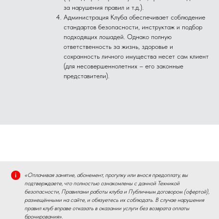
за нарушения правил и т.д.).
Администрация Клуба обеспечивает соблюдение
стандартов безопасности, инструктаж и подбор
подходящих лошадей. Однако полную
ответственность за жизнь, здоровье и
сохранность личного имущества несет сам клиент
(для несовершеннолетних – его законные
представители).
«Оплачивая занятие, абонемент, прогулку или внося предоплату, вы
подтверждаете, что полностью ознакомлены с данной Техникой
безопасности, Правилами работы клуба и Публичным договором (офертой),
размещёнными на сайте, и обязуетесь их соблюдать. В случае нарушения
правил клуб вправе отказать в оказании услуги без возврата оплаты
бронирования».