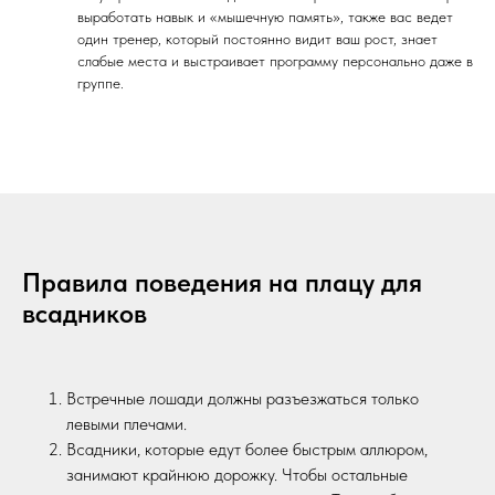
выработать навык и «мышечную память», также вас ведет
один тренер, который постоянно видит ваш рост, знает
слабые места и выстраивает программу персонально даже в
группе.
Правила поведения на плацу для
всадников
Встречные лошади должны разъезжаться только
левыми плечами.
Всадники, которые едут более быстрым аллюром,
занимают крайнюю дорожку. Чтобы остальные