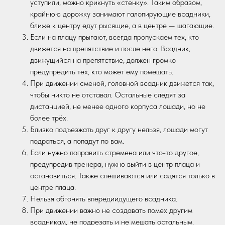
уступили, можно крикнуть «стенку». Таким образом,
крайнюю дорожку занимают галопирующие всадники,
ближе к центру едут рысящие, а в центре — шагающие.
Если на плацу прыгают, всегда пропускаем тех, кто
движется на препятствие и после него. Всадник,
движущийся на препятствие, должен громко
предупредить тех, кто может ему помешать.
При движении сменой, головной всадник движется так,
чтобы никто не отставал. Остальные следят за
дистанцией, не менее одного корпуса лошади, но не
более трёх.
Близко подъезжать друг к другу нельзя, лошади могут
подраться, а попадут по вам.
Если нужно поправить стремена или что-то другое,
предупредив тренера, нужно выйти в центр плаца и
остановиться. Также спешиваются или садятся только в
центре плаца.
Нельзя обгонять впередиидущего всадника.
При движении важно не создавать помех другим
всадникам, не подрезать и не мешать остальным.