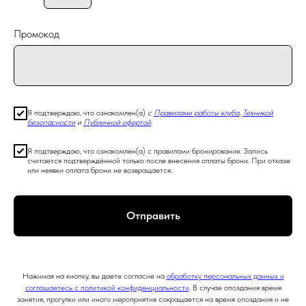
Промокод
Я подтверждаю, что ознакомлен(а)
с
Правилами работы клуба
,
Техникой
безопасности
и
Публичной офертой
.
Я подтверждаю, что ознакомлен(а) с правилами бронирования. Запись
считается подтверждённой только после внесения оплаты брони. При отказе
или неявки оплата брони не возвращается.
Отправить
Нажимая на кнопку, вы даете согласие на
обработку персональных данных и
соглашаетесь c политикой конфиденциальности
. В случае опоздания время
занятия, прогулки или иного мероприятия сокращается на время опоздания и не