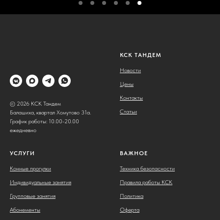
КСК ТАНДЕМ
Новости
Цены
Контакты
© 2026 КСК Тандем
Статьи
Балашиха, квартал Хомутово 31а.
График работы: 10.00-20.00
ежедневно
УСЛУГИ
ВАЖНОЕ
Конные прогулки
Техника безопасности
Индивидуальные занятия
Правила работы КСК
Групповые занятия
Политика
Абонементы
Оферта