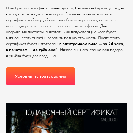
Приобрести сертификат очень просто. Сначала выберите услугу, на
которую хотите сделать подарок. Затем вы можете заказать
сертификат любым удобным способом — через сайт, написав в
мессенджере или позвонив по указанным телефонам. Для
оформления достаточно назвать имя получателя (на кого будет
выписан сертификат) и оплатить полную стоимость. После этого
сертификат будет изготовлен:
в электронном виде — за 24 часа
,
в печатном — до трёх дней.
Ничего лишнего, только ваш подарок
и улыбка будущего всадника.
Условия использования