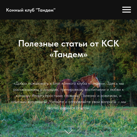
Конный клуб "Тандем"
Полезные статьи от КСК
«Тандем»
«Добро пожаловать в блог конного клуба «Тандем». Здесь мы
рассказываем о лошадях, тренировках, воспитании и любви к
конному спорту простыми словами. Полезно и новичкам, и
опытным всадникам. Читайте и отправляйте свои вопросы – мы
охотно делимся опытом.